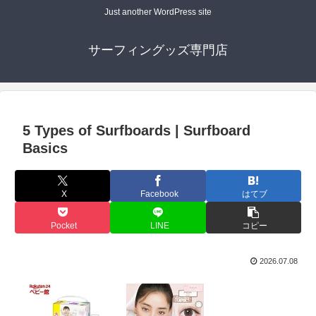
Just another WordPress site
サーフィングッズ専門店
5 Types of Surfboards | Surfboard
Basics
X
Facebook
はてブ
Pocket
LINE
コピー
2026.07.08