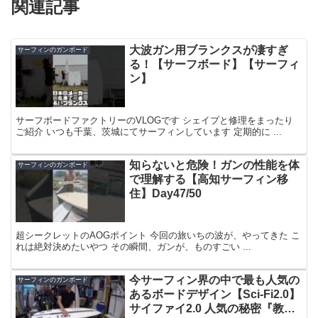
関連記事
大波ガン用ブランクスが凄すぎ
サーフィンのガンボード
る！【サーフボード】【サーフィ
ン】
サーフボードファクトリーのVLOGです シェイプと修理をまったり
ご紹介 いつも千葉、茨城にてサーフィンしています 定期的に ...
知らないと危険！ガンの性能を体
サーフィンのガンボード
で理解する【高知サーフィン移
住】Day47/50
超シークレットのAOGポイント 今回の旅いちの波が、やってきた こ
れは絶対決めたいやつ その瞬間、ガンが、ものすごい ...
今サーフィン界の中で最も人気の
サーフィンのガンボード
あるボードデザイン【Sci-Fi2.0】
サイファイ2.0 人気の秘密『教え