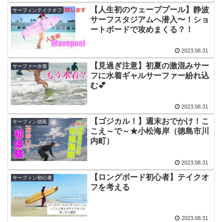
【人生初のウェーブプール】静波
サーフィンテイクオフ
サーフスタジアムへ潜入〜！ショ
ートボードで攻めまくる？！
2023.08.31
【見過ぎ注意】初夏の激混みサー
サーファー水着
フに水着ギャルサーファー紛れ込
む💕
2023.08.31
【ゴジカル！】週末おでかけ！こ
サーフィン徳島
こえ～で～★小松海岸（徳島市川
内町）
2023.08.31
【ロングボード初心者】テイクオ
サーフィン初心者
フを考える
2023.08.31