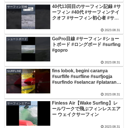
40代13回目のサーフィン記録 #サ
サーフィン宮崎
ーフィン #40代 #サーフィンテイ
クオフ #サーフィン初心者 #サー
フィン動画 #サーフィン練習 #宮
崎県日向市 #金ヶ浜 #趣味 #44歳
2023.08.31
GoPro目線 #サーフィン #ショー
ショートボード
トボード #ロングボード #surfing
#gopro
2023.08.31
fins lobok, begini caranya
SURFLINE
#surflife #surfline #surfjogja
#surfindo #selancar #plataran
#prambanan
2023.08.31
Finless Air【Wake Surfing】レ
サーフィンエアー
ールワークで飛ぶフィンレスエア
ー ウェイクサーフィン
2023.08.31