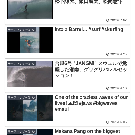
松下諒大、飯田航太、松岡慧斗
2026.07.02
Into a Barrel… #surf #skurfing
サーフィンのバレル
2026.06.25
台風6号 "JANGMI" スウェルで覚
サーフィンのバレル
醒した湘南、グリグリバレルセッ
ション！
2026.06.10
One of the craziest waves of our
サーフィンのバレル
lives! 🌊🙌 #jaws #bigwaves
#maui
2026.06.06
Makana Pang on the biggest
サーフィンのバレル